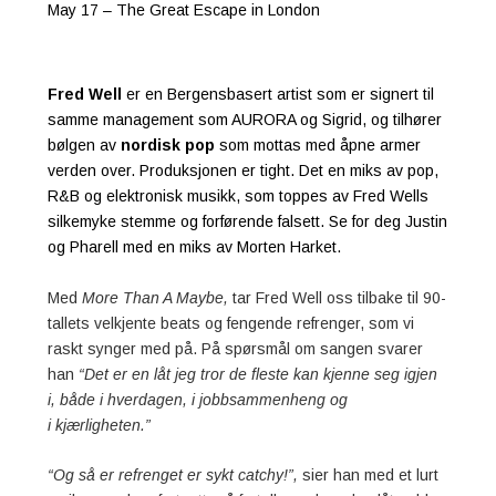
May 17 – The Great Escape in London
Fred Well
er en Bergensbasert artist som er signert til
samme management som AURORA og Sigrid, og tilhører
bølgen av
nordisk pop
som mottas med åpne armer
verden over. Produksjonen er tight. Det en miks av pop,
R&B og elektronisk musikk, som toppes av Fred Wells
silkemyke stemme og forførende falsett. Se for deg Justin
og Pharell med en miks av Morten Harket.
Med
More Than A Maybe,
tar Fred Well oss tilbake til 90-
tallets velkjente beats og fengende refrenger, som vi
raskt synger med på. På spørsmål om sangen svarer
han
“Det er en låt jeg tror de fleste kan kjenne seg igjen
i, både i hverdagen, i jobbsammenheng og
i kjærligheten.”
“Og så er refrenget er sykt catchy!”,
sier han med et lurt