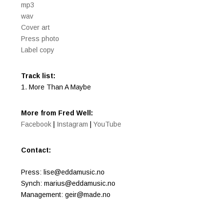
mp3
wav
Cover art
Press photo
Label copy
Track list:
1. More Than A Maybe
More from Fred Well:
Facebook
|
Instagram
|
YouTube
Contact:
Press:
lise@eddamusic.no
Synch:
marius@eddamusic.no
Management:
geir@made.no