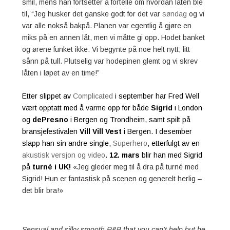
smil, mens han fortsetter å fortelle om hvordan låten ble
til, “
Jeg husker det ganske godt for det var
søndag
og vi
var alle nokså bakpå. Planen var egentlig å gjøre en
miks på en annen låt, men vi måtte gi opp. Hodet banket
og ørene funket ikke. Vi begynte på noe helt nytt, litt
sånn på tull. Plutselig var hodepinen glemt og vi skrev
låten i løpet av en time!”
Etter slippet av
Complicated
i september har Fred Well
vært opptatt med å varme opp for både
Sigrid
i London
og
dePresno
i Bergen og Trondheim, samt spilt på
bransjefestivalen
Vill Vill Vest
i Bergen. I desember
slapp han sin andre single,
Superhero
, etterfulgt av en
akustisk versjon og video
.
12. mars
blir han med Sigrid
på
turné i UK!
«Jeg gleder meg til å dra på turné med
Sigrid!
Hun er fantastisk på scenen og generelt herlig –
det blir bra!»
Sensual and silky smooth R&B that you can’t help but be