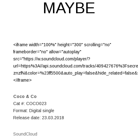
MAYBE
<iframe width="100%" height="300" scrolling="no"
frameborder="no" allow="autoplay"
src="https://w.soundcloud.com/player/?
url=https%3A//api.soundcloud.com/tracks/409427676%3Fsecr
znzfN&color=%23ff5500&auto_play=false&hide_related=fals
</iframe>
Coco & Co
Cat #: COCO023
Format: Digital single
Release date: 23.03.2018
SoundCloud