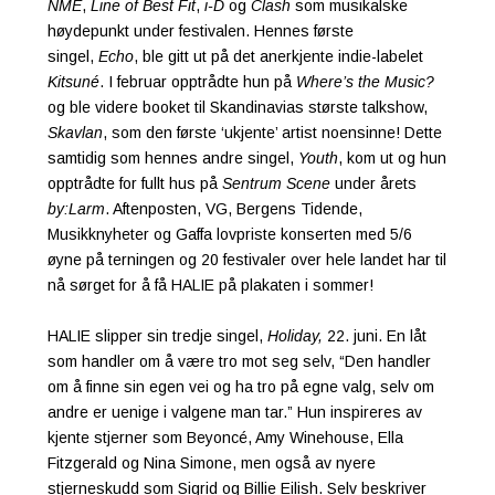
NME
,
Line of Best Fit
,
i-D
og
Clash
som musikalske
høydepunkt under festivalen. Hennes første
singel,
Echo
, ble gitt ut på det anerkjente indie-labelet
Kitsuné
. I februar opptrådte hun på
Where’s the Music?
og ble videre booket til Skandinavias største talkshow,
Skavlan
, som den første ‘ukjente’ artist noensinne! Dette
samtidig som hennes andre singel,
Youth
, kom ut og hun
opptrådte for fullt hus på
Sentrum Scene
under årets
by:Larm
. Aftenposten, VG, Bergens Tidende,
Musikknyheter og Gaffa lovpriste konserten med 5/6
øyne på terningen og 20 festivaler over hele landet har til
nå sørget for å få HALIE på plakaten i sommer!
HALIE slipper sin tredje singel,
Holiday,
22. juni. En låt
som handler om å være tro mot seg selv, “Den handler
om å finne sin egen vei og ha tro på egne valg, selv om
andre er uenige i valgene man tar.” Hun inspireres av
kjente stjerner som Beyoncé, Amy Winehouse, Ella
Fitzgerald og Nina Simone, men også av nyere
stjerneskudd som Sigrid og Billie Eilish. Selv beskriver