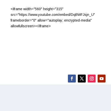
<iframe width="560" height="315"
src="https://www.youtube.com/embed/DqBWFJsjn_U"
frameborder="0" allow="autoplay; encrypted-media"
allowfullscreen></iframe>