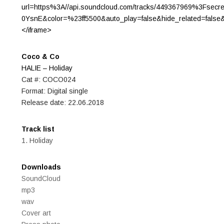
url=https%3A//api.soundcloud.com/tracks/449367969%3Fsecr
0YsnE&color=%23ff5500&auto_play=false&hide_related=fals
</iframe>
Coco & Co
HALIE – Holiday
Cat #: COCO024
Format: Digital single
Release date: 22.06.2018
Track list
1. Holiday
Downloads
SoundCloud
mp3
wav
Cover art