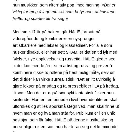
hun musikken som alternativ pop, med mening, «
Det er
viktig for meg å lage musikk som betyr noe, at tekstene
treffer og sparker litt fra seg.»
Med sine 17 år på baken, går HALIE fortsatt på
videregående og kombinerer en nysprunget
artistkarriere med lekser og klassetimer. For alle som
husker tilbake, eller har sett SKAM, er det en tid fylt med
følelser, nye opplevelser og russetid. HALIE gleder seg
til det kommende året som artist og russ, og prøver å
kombinere disse to rollene på best mulig måte, selv om
det til tider kan virke surrealistisk, “Det er litt uvirkelig å
gjøre lekser på onsdag og ta pressebilder i LA på fredag,
liksom. Men det er også sinnsykt fantastisk!”, sier hun
smilende. Hun er i en periode i livet hvor identiteten skal
utforskes og stilles spørsmålstegn ved, man skal finne ut
hvem man er og hva man står for. Publikum er i en unik
posisjon som får følge HALIE på denne musikalske og
personlige reisen som hun har foran seg det kommende