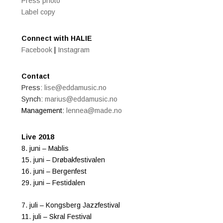
Press photo
Label copy
Connect with HALIE
Facebook
|
Instagram
Contact
Press:
lise@eddamusic.no
Synch:
marius@eddamusic.no
Management:
lennea@made.no
Live 2018
8. juni – Mablis
15. juni – Drøbakfestivalen
16. juni – Bergenfest
29. juni – Festidalen
7. juli – Kongsberg Jazzfestival
11. juli – Skral Festival