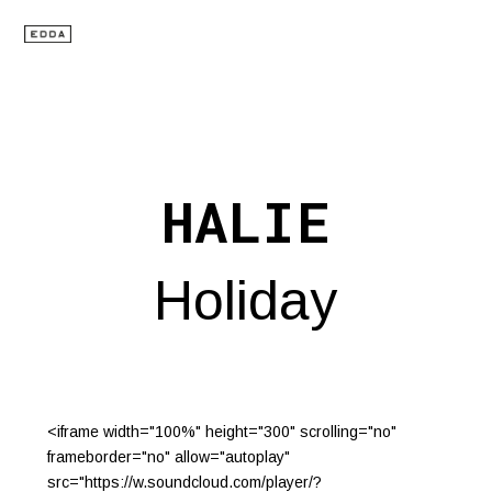
HALIE
Holiday
<iframe width="100%" height="300" scrolling="no"
frameborder="no" allow="autoplay"
src="https://w.soundcloud.com/player/?