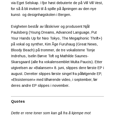
via Eget Selskap. I fjor høst debuterte de på Vill Vill Vest,
for så å bli invitert til å spille på åpningen av den nye
kunst- og designhøgskolen i Bergen.
Evigheten består av låtskriver og produsent Njål
Paulsberg (Young Dreams, Advanced Language, Put
Your Hands Up for Neo Tokyo, The Megaphonic Thrift+)
på vokal og synther, Kim Åge Furuhaug (Great News,
Bloody Beach) på trommer, de tre vokalistene Tonje
Indrehus, Iselin Børve Toft og Mathilde Saunes-
Skarsgaard (alle fra vokalensemblet Multa Paucis). Etter
utgivelsen av «Balansen» 8. juni, slippes dere første EP i
august. Deretter slippes første singel fra påfølgende EP,
«Eksistensen» med tilhørende video, i september, før
deres andre EP slippes i november.
Quotes
Dette er rene toner som kan gå fra å kjempe mot