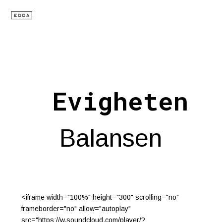
Evigheten
Balansen
<iframe width="100%" height="300" scrolling="no"
frameborder="no" allow="autoplay"
src="https://w.soundcloud.com/player/?