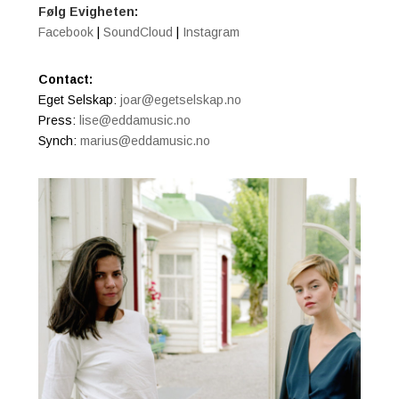
Følg Evigheten:
Facebook
|
SoundCloud
|
Instagram
Contact:
Eget Selskap:
joar@egetselskap.no
Press:
lise@eddamusic.no
Synch:
marius@eddamusic.no