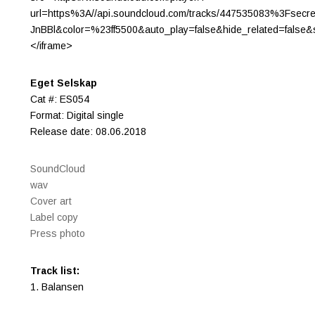
url=https%3A//api.soundcloud.com/tracks/447535083%3Fsecr
JnBBl&color=%23ff5500&auto_play=false&hide_related=fals
</iframe>
Eget Selskap
Cat #: ES054
Format: Digital single
Release date: 08.06.2018
SoundCloud
wav
Cover art
Label copy
Press photo
Track list:
1. Balansen