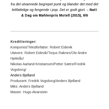
fra det utvannede begrepet
punk
og blander det med det
lettfattelige og fengende i
pop
. Det er godt gjort.
–
Natt
& Dag om Møhlenpris Motell (2015), 6/6
Kreditteringer:
Komponist/Tekstforfatter: Robert Eidevik
Utøvere: Robert Eidevik/Torjus Raknes/Ole Andre
Hjelmås/
Nikolas Aarland Kristiansen
/
Petter Sætre/Fredrik
Vogsborg/
Anders Bjelland
Produsent: Fredrik Vogsborg/Anders Bjelland
Miks: Anders Bjelland
Master: Hugo Alvarstein