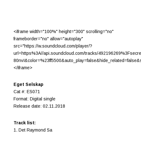
<iframe width="100%" height="300" scrolling="no"
frameborder="no" allow="autoplay"
src="https://w.soundcloud.com/player/?
url=https%3A//api.soundcloud.com/tracks/492196269%3Fsecr
80nvI&color=%23ff5500&auto_play=false&hide_related=fals
</iframe>
Eget Selskap
Cat #: ES071
Format: Digital single
Release date: 02.11.2018
Track list:
1. Det Raymond Sa