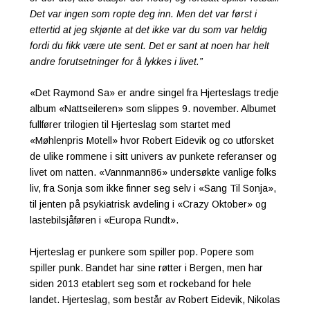
Det var ingen som ropte deg inn. Men det var først i
ettertid at jeg skjønte at det ikke var du som var heldig
fordi du fikk være ute sent. Det er sant at noen har helt
andre forutsetninger for å lykkes i livet.”
«Det Raymond Sa» er andre singel fra Hjerteslags tredje
album «Nattseileren» som slippes 9. november. Albumet
fullfører trilogien til Hjerteslag som startet med
«Møhlenpris Motell» hvor Robert Eidevik og co utforsket
de ulike rommene i sitt univers av punkete referanser og
livet om natten. «Vannmann86» undersøkte vanlige folks
liv, fra Sonja som ikke finner seg selv i «Sang Til Sonja»,
til jenten på psykiatrisk avdeling i «Crazy Oktober» og
lastebilsjåføren i «Europa Rundt».
Hjerteslag er punkere som spiller pop. Popere som
spiller punk. Bandet har sine røtter i Bergen, men har
siden 2013 etablert seg som et rockeband for hele
landet. Hjerteslag, som består av Robert Eidevik, Nikolas