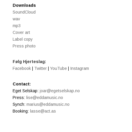
Downloads
SoundCloud
wav
mp3
Cover art
Label copy
Press photo
Følg Hjerteslag:
Facebook
|
Twitter
|
YouTube
|
Instagram
Contact:
Eget Selskap:
joar@egetselskap.no
Press:
lise@eddamusic.no
Synch:
marius@eddamusic.no
Booking:
lasse@act.as