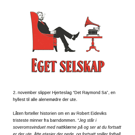
2. november slipper Hjerteslag “Det Raymond Sa”, en
hyllest til alle alenemødre der ute.
Låten forteller historien om en av Robert Eideviks
tristeste minner fra barndommen.
“Jeg står i
soveromsvinduet med nattklærne på og ser at du fortsatt
er der ute, åtte etasjer der nede, og fortsatt spiller fotball.