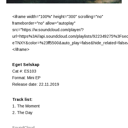
<iframe width="100%" height="300" scrolling="no"
frameborder="no" allow="autoplay"
src="https://w.soundcloud.com/player/?
url=https%3A//api.soundcloud.com/playlists/922349275%3Fse
eTNXY&color=%23ff5500&auto_play=false&hide_related=fals
</iframe>
Eget Selskap
Cat #: ES103
Format: Mini EP
Release date: 22.11.2019
Track list:
1. The Moment
2. The Day
SoundCloud