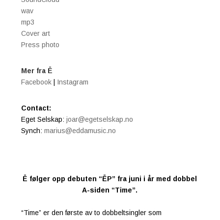
wav
mp3
Cover art
Press photo
Mer fra
Ē
Facebook
|
Instagram
Contact:
Eget Selskap:
joar@egetselskap.no
Synch:
marius@eddamusic.no
Ē følger opp debuten “ĒP” fra juni i år med dobbel
A-siden “Time”.
“Time” er den første av to dobbeltsingler som