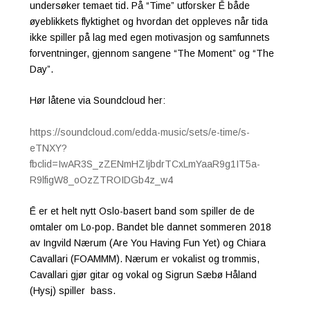
undersøker temaet tid. På “Time” utforsker Ē både
øyeblikkets flyktighet og hvordan det oppleves når tida
ikke spiller på lag med egen motivasjon og samfunnets
forventninger, gjennom sangene “The Moment” og “The
Day”.
Hør låtene via Soundcloud her:
https://soundcloud.com/edda-music/sets/e-time/s-
eTNXY?
fbclid=IwAR3S_zZENmHZIjbdrTCxLmYaaR9g1IT5a-
R9lfigW8_oOzZTROIDGb4z_w4
Ē er et helt nytt Oslo-basert band som spiller de de
omtaler om Lo-pop. Bandet ble dannet sommeren 2018
av Ingvild Nærum (Are You Having Fun Yet) og Chiara
Cavallari (FOAMMM). Nærum er vokalist og trommis,
Cavallari gjør gitar og vokal og Sigrun Sæbø Håland
(Hysj) spiller bass.