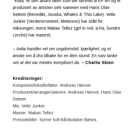
“India” er den andre låten som ble skrevet til EP-en og er
produsert av artisten selv sammen med Hans Olav
Settem (Benedikt, Jouska, Whales & This Lake). Vetle
Junker (Verdensrommet, Metteson) har stått for
miksongen, mens Matias Tellez (girl in red, a-ha, Sondre
Lerche) har mastret.
–
India handler vel om ungdomstid, kjærlighet, og et
ønske om å dra tilbake for en liten stund.
En naiv tanke
om at det var mindre komplisert da.
–
Charlie Skien
Krediteringer:
Komponist/tekstforfatter: Andreas Høvset
P
rodusent/arrangør/utøvere: Andreas Høvset, Hans Olav
Settem
Mix: Vetle Junker
Master: Matias Tellez
Pressebilder: Synne Sofi Bårdsdatter Bønes