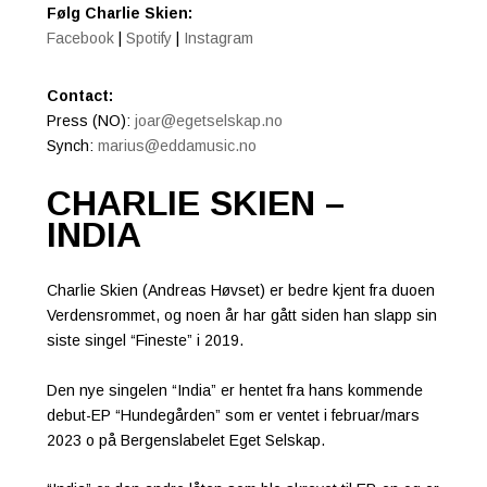
Følg Charlie Skien:
Facebook
|
Spotify
|
Instagram
Contact:
Press (NO):
joar@egetselskap.no
Synch:
marius@eddamusic.no
CHARLIE SKIEN –
INDIA
Charlie Skien (Andreas Høvset) er bedre kjent fra duoen
Verdensrommet, og noen år har gått siden han slapp sin
siste singel “Fineste” i 2019.
Den nye singelen “India” er hentet fra hans kommende
debut-EP “Hundegården” som er ventet i februar/mars
2023 o på Bergenslabelet Eget Selskap.