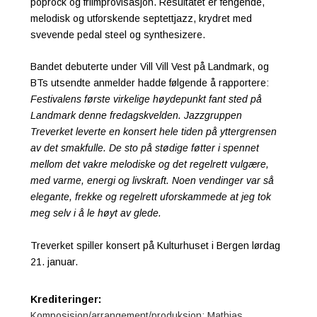
poprock og friimprovisasjon. Resultatet er fengende,
melodisk og utforskende septettjazz, krydret med
svevende pedal steel og synthesizere.
Bandet debuterte under Vill Vill Vest på Landmark, og
BTs utsendte anmelder hadde følgende å rapportere:
Festivalens første virkelige høydepunkt fant sted på
Landmark denne fredagskvelden. Jazzgruppen
Treverket leverte en konsert hele tiden på yttergrensen
av det smakfulle. De sto på stødige føtter i spennet
mellom det vakre melodiske og det regelrett vulgære,
med varme, energi og livskraft. Noen vendinger var så
elegante, frekke og regelrett uforskammede at jeg tok
meg selv i å le høyt av glede.
Treverket spiller konsert på Kulturhuset i Bergen lørdag
21. januar.
Krediteringer:
Komposisjon/arrangement/produksjon: Mathias