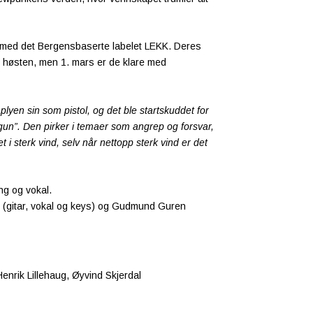
e med det Bergensbaserte labelet LEKK. Deres
 høsten, men 1. mars er de klare med
en sin som pistol, og det ble startskuddet for
 gun”. Den pirker i temaer som angrep og forsvar,
t i sterk vind, selv når nettopp sterk vind er det
ing og vokal.
ug (gitar, vokal og keys) og Gudmund Guren
nrik Lillehaug, Øyvind Skjerdal