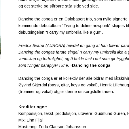
og det sterke og sårbare står side ved side.
Dancing the conga er en Oslobasert trio, som nylig signert
kommende debutalbum “Trying to define newpunk” slippes til
debutsingelen “I carry my umbrella like a gun”.
Fredrik Svabø (AURORA) hevdet en gang at han bærer paraply
Dancing the congas første singel “I carry my umbrella like a
vennskap og fortrolighet, og å holde fast i det som gir trygghe
som tvinger paraplyer i kne.
-Dancing the conga
Dancing the conga er et kollektiv der alle bidrar med låtskriv
Øyvind Skjerdal (bass, gitar, keys og vokal), Henrik Lilleha
(trommer og vokal) utgjør denne omsorgsfulle trioen.
Krediteringer:
Komposisjon, tekst, produksjon, utøvere: Gudmund Guren, He
Mix: Linn Fijal
Mastering: Frida Claeson Johansson