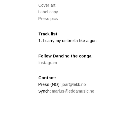
Cover art
Label copy
Press pics
Track list:
1. I carry my umbrella like a gun
Follow Dancing the conga:
Instagram
Contact:
Press (NO):
joar@lekk.no
Synch:
marius@eddamusic.no