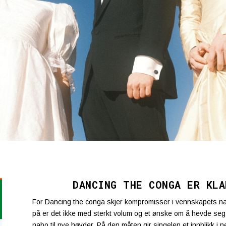
DANCING THE CONGA ER KLA
For Dancing the conga skjer kompromisser i vennskapets n
på er det ikke med sterkt volum og et ønske om å hevde seg
nabo til nye høyder. På den måten gir singelen et innblikk i