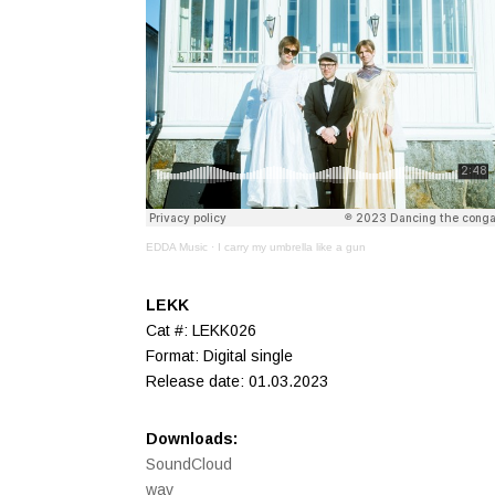
EDDA Music
·
I carry my umbrella like a gun
LEKK
Cat #: LEKK026
Format: Digital single
Release date: 01
.03.2023
Downloads:
SoundCloud
wav