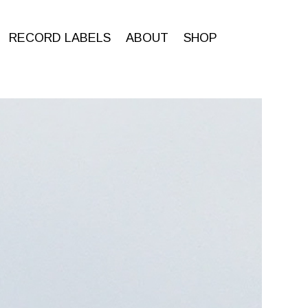
RECORD LABELS
ABOUT
SHOP